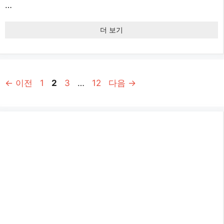
…
더 보기
페
페
페
페
←
이전
1
2
3
…
12
다음
→
이
이
이
이
지
지
지
지