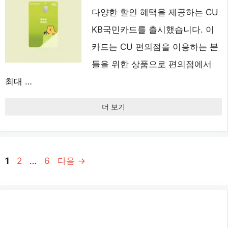
다양한 할인 혜택을 제공하는 CU
KB국민카드를 출시했습니다. 이
카드는 CU 편의점을 이용하는 분
들을 위한 상품으로 편의점에서
최대 …
더 보기
페
페
페
1
2
…
6
다음
→
이
이
이
지
지
지