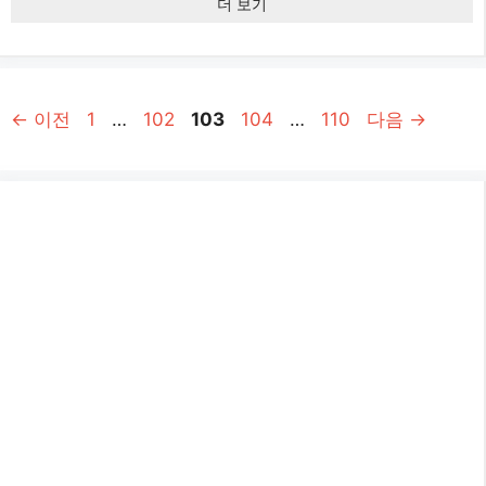
더 보기
페
페
페
페
페
←
이전
1
…
102
103
104
…
110
다음
→
이
이
이
이
이
지
지
지
지
지