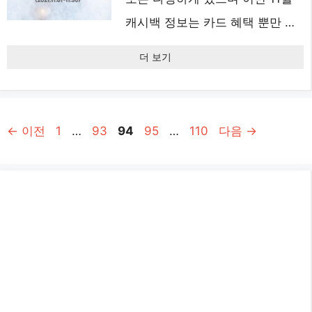
캐시백 정보는 카드 혜택 뿐만 …
더 보기
페
페
페
페
페
←
이전
1
…
93
94
95
…
110
다음
→
이
이
이
이
이
지
지
지
지
지