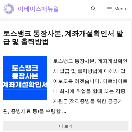
컨
이베이스매뉴얼
Menu
텐
츠
토스뱅크 통장사본, 계좌개설확인서 발
로
급 및 출력방법
건
너
토스뱅크 통장사본, 계좌개설확인
뛰
서 발급 및 출력방법에 대해서 알
기
아보도록 하겠습니다. 아르바이트
나 회사에 취업을 할때 또는 각종
지원금(적격증빙을 위한 공공기
관, 증빙자료 등)을 수령할 …
더 보기