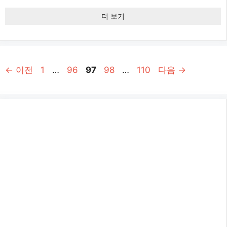
더 보기
페
페
페
페
페
←
이전
1
…
96
97
98
…
110
다음
→
이
이
이
이
이
지
지
지
지
지