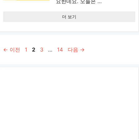
요한데요. 오늘은 …
더 보기
페
페
페
페
←
이전
1
2
3
…
14
다음
→
이
이
이
이
지
지
지
지