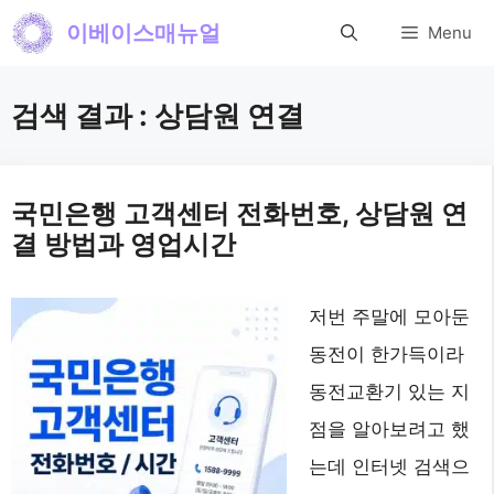
컨
이베이스매뉴얼
Menu
텐
츠
검색 결과 :
상담원 연결
로
건
너
국민은행 고객센터 전화번호, 상담원 연
결 방법과 영업시간
뛰
기
저번 주말에 모아둔
동전이 한가득이라
동전교환기 있는 지
점을 알아보려고 했
는데 인터넷 검색으