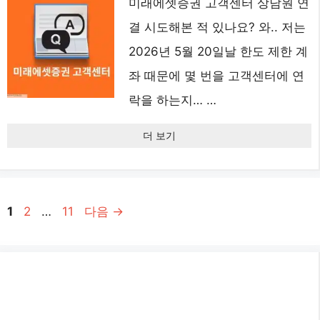
미래에셋증권 고객센터 상담원 연
결 시도해본 적 있나요? 와.. 저는
2026년 5월 20일날 한도 제한 계
좌 때문에 몇 번을 고객센터에 연
락을 하는지… …
더 보기
페
페
페
1
2
…
11
다음
→
이
이
이
지
지
지