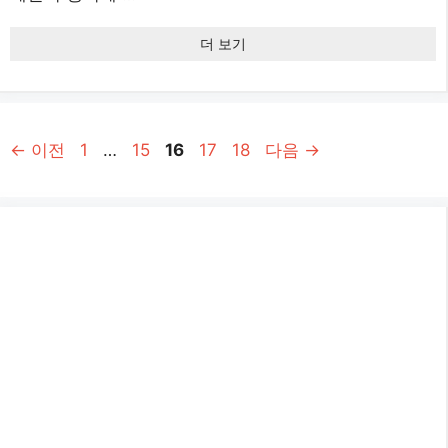
더 보기
페
페
페
페
페
←
이전
1
…
15
16
17
18
다음
→
이
이
이
이
이
지
지
지
지
지