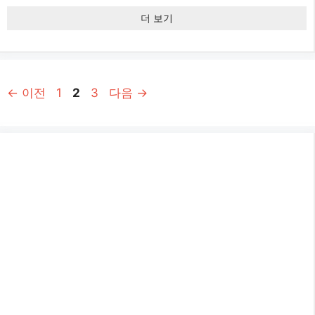
더 보기
페
페
페
←
이전
1
2
3
다음
→
이
이
이
지
지
지