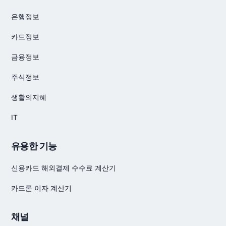
은행정보
카드정보
금융정보
주식정보
생활의지혜
IT
유용한 기능
신용카드 해외결제 수수료 계산기
카드론 이자 계산기
채널