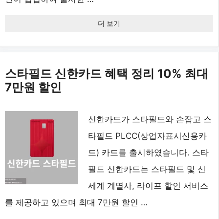
더 보기
스타필드 신한카드 혜택 정리 10% 최대
7만원 할인
신한카드가 스타필드와 손잡고 스
타필드 PLCC(상업자표시신용카
드) 카드를 출시하였습니다. 스타
필드 신한카드는 스타필드 및 신
세계 계열사, 라이프 할인 서비스
를 제공하고 있으며 최대 7만원 할인 …