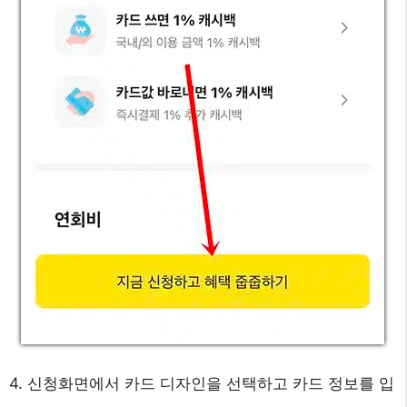
4. 신청화면에서 카드 디자인을 선택하고 카드 정보를 입