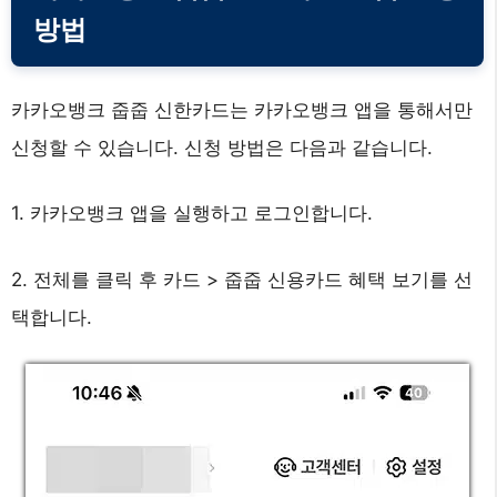
방법
카카오뱅크 줍줍 신한카드는 카카오뱅크 앱을 통해서만
신청할 수 있습니다. 신청 방법은 다음과 같습니다.
1. 카카오뱅크 앱을 실행하고 로그인합니다.
2. 전체를 클릭 후 카드 > 줍줍 신용카드 혜택 보기를 선
택합니다.