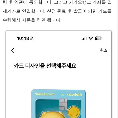
력 후 약관에 동의합니다. 그리고 카카오뱅크 계좌를 결
제계좌로 연결합니다. 신청 완료 후 발급이 되면 카드를
수령해서 사용을 하면 됩니다.