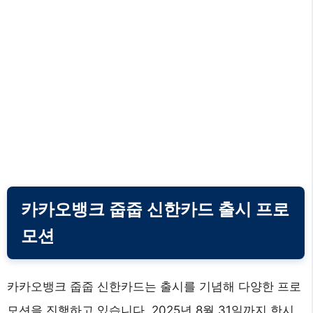
카카오뱅크 줍줍 신한카드 출시 프로
모션
카카오뱅크 줍줍 신한카드는 출시를 기념해 다양한 프로
모션을 진행하고 있습니다. 2025년 8월 31일까지 한시