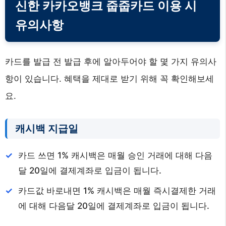
신한 카카오뱅크 줍줍카드 이용 시
유의사항
카드를 발급 전 발급 후에 알아두어야 할 몇 가지 유의사
항이 있습니다. 혜택을 제대로 받기 위해 꼭 확인해보세
요.
캐시백 지급일
카드 쓰면 1% 캐시백은 매월 승인 거래에 대해 다음
달 20일에 결제계좌로 입금이 됩니다.
카드값 바로내면 1% 캐시백은 매월 즉시결제한 거래
에 대해 다음달 20일에 결제계좌로 입금이 됩니다.