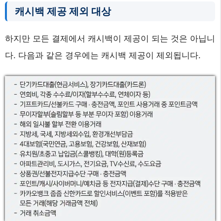
캐시백 제공 제외 대상
하지만 모든 결제에서 캐시백이 제공이 되는 것은 아닙니
다. 다음과 같은 경우에는 캐시백 제공이 제외됩니다.