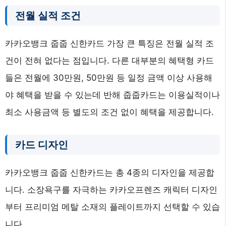
전월 실적 조건
카카오뱅크 줍줍 신한카드 가장 큰 특징은 전월 실적 조
건이 전혀 없다는 점입니다. 다른 대부분의 혜택형 카드
들은 전월에 30만원, 50만원 등 일정 금액 이상 사용해
야 혜택을 받을 수 있는데 반해 줍줍카드는 이용실적이나
최소 사용금액 등 별도의 조건 없이 혜택을 제공합니다.
카드 디자인
카카오뱅크 줍줍 신한카드는 총 4종의 디자인을 제공합
니다. 소장욕구를 자극하는 카카오프렌즈 캐릭터 디자인
부터 프리미엄 메탈 소재의 플레이트까지 선택할 수 있습
니다.