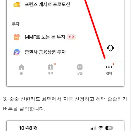
3. 줍줍 신한카드 화면에서 지금 신청하고 혜택 줍줍하기
버튼을 클릭합니다.