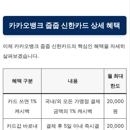
카카오뱅크 줍줍 신한카드 상세 혜택
이제 카카오뱅크 줍줍 신한카드의 핵심인 혜택을 자세히
살펴보겠습니다.
월 최대
혜택 구분
내용
한도
카드 쓰면 1%
국내/외 모든 가맹점 결제
20,000
캐시백
금액의 1% 캐시백
원
카드값 바로내
결제 후 5일 이내 즉시결
20,000