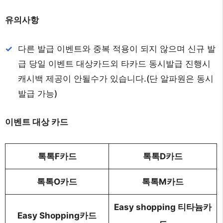
유의사항
다른 발급 이벤트와 중복 적용이 되지 않으며 신규 발
급 당일 이벤트 대상카드외 타카드 동시발급 진행시
캐시백 제공이 안될수가 있습니다.(단 알파원은 동시
발급 가능)
이벤트 대상 카드
톡톡F카드
톡톡D카드
톡톡O카드
톡톡M카드
Easy shopping 티타늄카
Easy Shopping카드