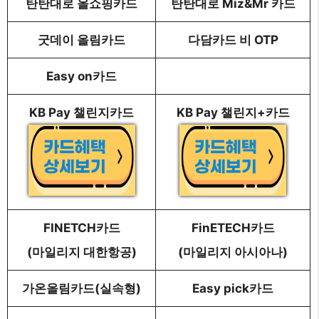
탄탄대로 올쇼핑카드
탄탄대로 Miz&Mr 카드
굿데이 올림카드
다담카드 비 OTP
Easy on카드
KB Pay 챌린지카드
KB Pay 챌린지+카드
FINETCH카드
FinETECH카드
(마일리지 대한항공)
(마일리지 아시아나)
가온올림카드(실속형)
Easy pick카드