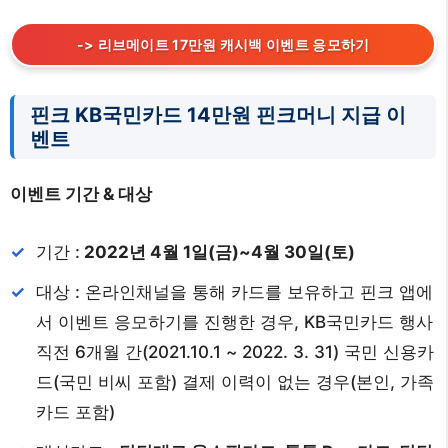
->
리브메이트 17만원 캐시백 이벤트 응모하기
핀크 KB국민카드 14만원 핀크머니 지급 이
벤트
이벤트 기간 & 대상
기간 :
2022년 4월 1일(금)~4월 30일(토)
대상 : 온라인채널을 통해 카드를 보유하고 핀크 앱에
서 이벤트 응모하기를 진행한 경우, KB국민카드 행사
직전 6개월 간(2021.10.1 ~ 2022. 3. 31) 국민 신용카
드(국민 비씨 포함) 결제 이력이 없는 경우(본인, 가족
카드 포함)