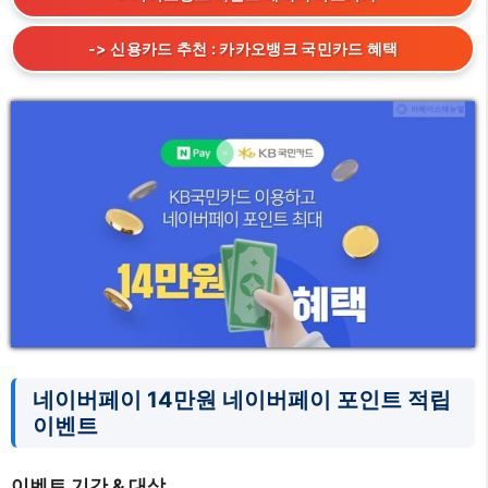
-> 신용카드 추천 : 카카오뱅크 국민카드 혜택
네이버페이 14만원 네이버페이 포인트 적립
이벤트
이벤트 기간 & 대상