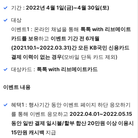
기간 :
2022년 4월 1일(금)~4월 30일(토)
대상
이벤트1 : 온라인 채널을 통해
톡톡 with 리브메이트
카드를 보유
하고
이벤트 기간 전 6개월
(2021.10.1~2022.03.31)간 모든 KB국민 신용카드
결제 이력이 없는 경우
(모바일 단독 카드 제외)
대상카드 :
톡톡 with 리브메이트카드
이벤트 내용
혜택1 : 행사기간 동안 이벤트 페이지 하단 응모하기
를 통해 이벤트 응모하고
2022.04.01~2022.05.15
동안 일반 결제 일시불/할부 합산 20만원 이상 이용시
15만원 캐시백
지급