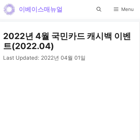
컨
이베이스매뉴얼
Menu
텐
츠
2022년 4월 국민카드 캐시백 이벤
로
트(2022.04)
건
Last Updated:
2022년 04월 01일
너
뛰
기