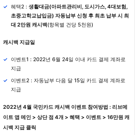
혜택2 :
생활대금(아파트관리비, 도시가스, 4대보험,
초중고학교납입금) 자동납부 신청 후 최초 납부 시 최
대 2만원 캐시백
(항목별 건당 5천원)
캐시백 지급일
이벤트1 : 2022년 6월 24일 이내 카드 결제 계좌로
지급
이벤트2 : 자동납부 다음 달 15일 카드 결제 계좌로
지급
2022년 4월 국민카드 캐시백 이벤트 참여방법 : 리브메
이트 앱 메인 > 상단 점 4개 > 혜택 > 이벤트 > 16만원 캐
시백 지급 클릭