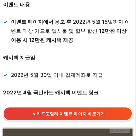
이벤트 내용
이벤트 페이지에서 응모 후
2022년 5월 15일까지 이
벤트 대상 카드로 일시불 및 할부 합산
12만원 이상
이용 시 12만원 캐시백 제공
캐시백 지급일
2022년 5월 30일 이내 결제계좌로 지급
2022년 4월 국민카드 캐시백 이벤트 링크
-> 카드고릴라 이벤트 페이지 바로가기