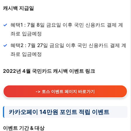
캐시백 지급일
혜택1 : 7월 8일 금요일 이후 국민 신용카드 결제 계
좌로 입금예정
혜택2 : 7월 27일 금요일 이후 국민 신용카드 결제 계
좌로 입금예정
2022년 4월 국민카드 캐시백 이벤트 링크
-> 토스 이벤트 페이지 바로가기
카카오페이 14만원 포인트 적립 이벤트
이벤트 기간 & 대상