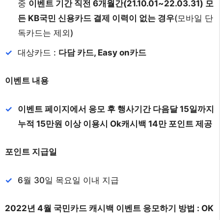
중
이벤트 기간 직전 6개월간(21.10.01~22.03.31) 모
든 KB국민 신용카드 결제 이력이 없는 경우
(모바일 단
독카드는 제외)
대상카드 :
다담 카드, Easy on카드
이벤트 내용
이벤트 페이지에서 응모 후 행사기간 다음달 15일까지
누적 15만원 이상 이용시 Ok캐시백 14만 포인트 제공
포인트 지급일
6월 30일 목요일 이내 지급
2022년 4월 국민카드 캐시백 이벤트 응모하기 방법 : OK