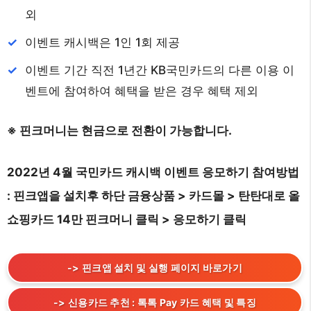
외
이벤트 캐시백은 1인 1회 제공
이벤트 기간 직전 1년간 KB국민카드의 다른 이용 이
벤트에 참여하여 혜택을 받은 경우 혜택 제외
※ 핀크머니는 현금으로 전환이 가능합니다.
2022년 4월 국민카드 캐시백 이벤트 응모하기 참여방법
: 핀크앱을 설치후 하단 금융상품 > 카드몰 > 탄탄대로 올
쇼핑카드 14만 핀크머니 클릭 > 응모하기 클릭
->
핀크앱 설치 및 실행 페이지 바로가기
-> 신용카드 추천 : 톡톡 Pay 카드 혜택 및 특징