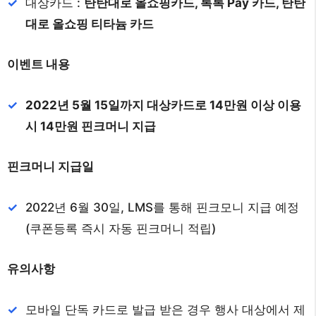
대상카드 :
탄탄대로 올쇼핑카드, 톡톡 Pay 카드, 탄탄
대로 올쇼핑 티타늄 카드
이벤트 내용
2022년 5월 15일까지 대상카드로 14만원 이상 이용
시 14만원 핀크머니 지급
핀크머니 지급일
2022년 6월 30일, LMS를 통해 핀크모니 지급 예정
(쿠폰등록 즉시 자동 핀크머니 적립)
유의사항
모바일 단독 카드로 발급 받은 경우 행사 대상에서 제