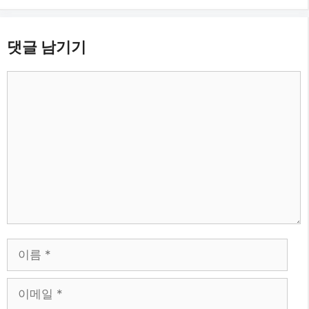
댓글 남기기
댓
글
이
름
이