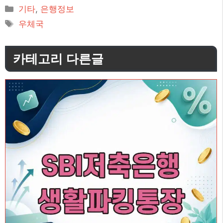
카
기타
,
은행정보
테
태
우체국
고
그
리
카테고리 다른글