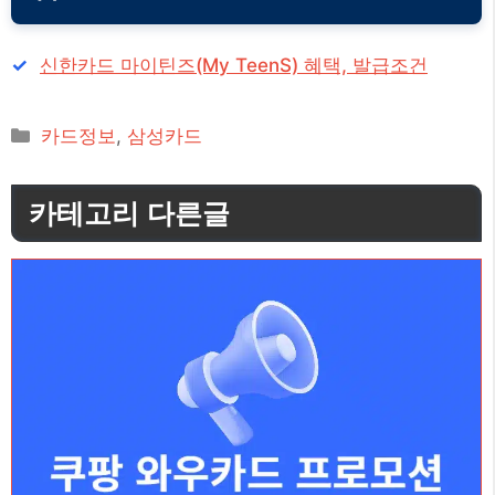
신한카드 마이틴즈(My TeenS) 혜택, 발급조건
카
카드정보
,
삼성카드
테
고
카테고리 다른글
리