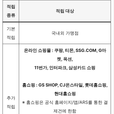
적립
적립 대상
종류
기본
국내외 가맹점
적립
온라인 쇼핑몰 : 쿠팡, 티몬, SSG.COM, G마
켓, 옥션,
11번가, 인터파크, 삼성카드 쇼핑
홈쇼핑 : GS SHOP, CJ온스타일, 롯데홈쇼핑,
현대홈쇼핑
추가
※ 홈쇼핑은 공식 홈페이지/앱/ARS를 통한 결
적립
제건에 한함