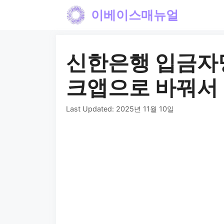
컨
이베이스매뉴얼
텐
츠
신한은행 입금자명 
로
건
크앱으로 바꿔서
너
Last Updated:
2025년 11월 10일
뛰
기