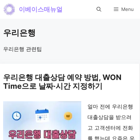
컨
이베이스매뉴얼
Menu
텐
츠
우리은행
로
건
우리은행 관련팁
너
뛰
우리은행 대출상담 예약 방법, WON
기
Time으로 날짜·시간 지정하기
얼마 전에 우리은행
대출상담을 받으려
고 고객센터에 전화
를 했는데 요즘은 우