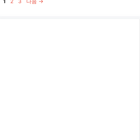
페
페
페
1
2
3
다음
→
이
이
이
지
지
지