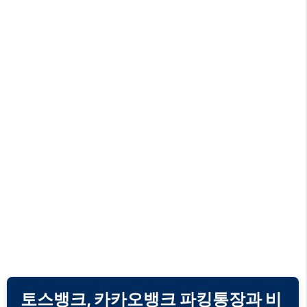
토스뱅크, 카카오뱅크 파킹통장과 비