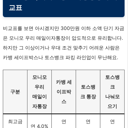
교표
비교표를 보면 아시겠지만 300만원 이하 소액 단기 자금
은 모니모 우리 매일이자통장이 압도적으로 유리합니다.
하지만 그 이상이거나 우대 조건 맞추기 어려운 사람은
카뱅 세이프박스나 토스뱅크 파킹 라인업이 무난해요.
모니모
토스뱅
카뱅 세
우리
토스뱅
크
구분
이프박
매일이
크 통장
나눠모
스
자통장
으기
최고금
연
연
연
연 4.0%