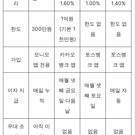
리
1.60%
1.00%
1.40%
1억원
한도 없
한도 없
한도
300만원
(기본 1
음
음
천만원)
모니모
카카오
토스뱅
토스뱅
가입
앱 전용
뱅크 앱
크 앱
크 앱
매월 넷
매월 셋
이자 지
매일 누
째 금요
매일 자
째 토요
급
적
일 다음
동
일
날
우대 조
아직 미
없음
없음
없음