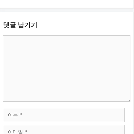
댓글 남기기
댓
글
이
름
이