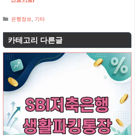
카
은행정보
,
기타
테
고
카테고리 다른글
리