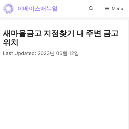
컨
이베이스매뉴얼
Menu
텐
츠
새마을금고 지점찾기 내 주변 금고
로
위치
건
Last Updated:
2023년 06월 12일
너
뛰
기