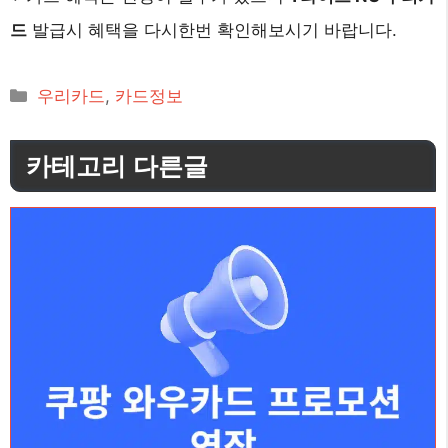
드
발급시 혜택을 다시한번 확인해보시기 바랍니다.
카
우리카드
,
카드정보
테
고
카테고리 다른글
리