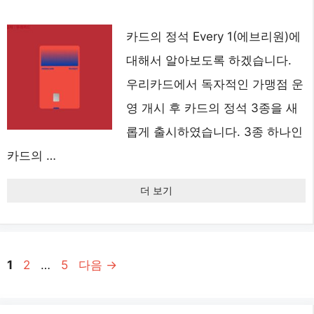
카드의 정석 Every 1(에브리원)에
대해서 알아보도록 하겠습니다.
우리카드에서 독자적인 가맹점 운
영 개시 후 카드의 정석 3종을 새
롭게 출시하였습니다. 3종 하나인
카드의 …
더 보기
페
페
페
1
2
…
5
다음
→
이
이
이
지
지
지