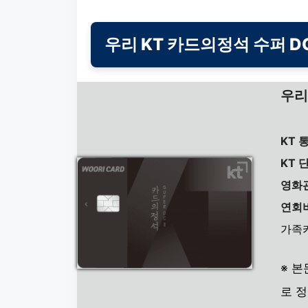
우리 KT 카드의정석 수퍼 D
우리
KT 
KT 
영화관
연회비
가족카
※ 
로 