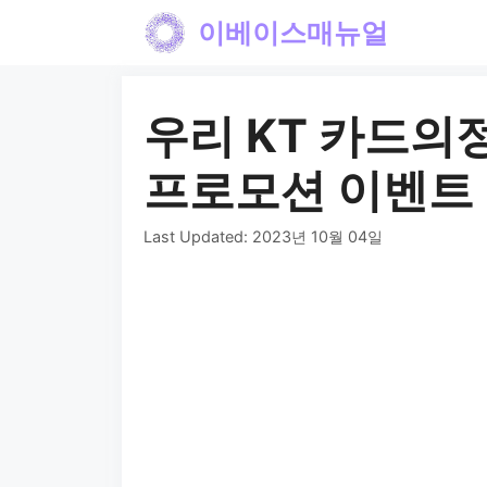
컨
이베이스매뉴얼
텐
츠
우리 KT 카드의정
로
건
프로모션 이벤트
너
Last Updated:
2023년 10월 04일
뛰
기