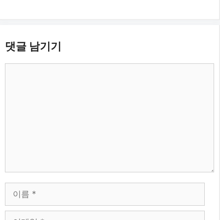
댓글 남기기
댓
글
이
름
이