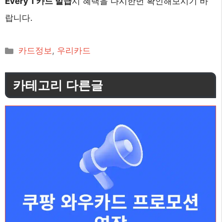
Every 1 카드 발급
시 혜택을 다시한번 확인해보시기 바
랍니다.
카
카드정보
,
우리카드
테
고
카테고리 다른글
리