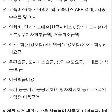
고속버스(차내 단말기 및 고속버스 APP 결제), 각종
수수료 및 이자
연회비, 단기카드대출(현금서비스), 장기카드대출(카
드론), 무이자할부금액, 매출취소금액
4대보험(건강보험/국민연금/고용보험/산재보험), 전
기요금
우편요금, 도시가스요금, 상하 수도요금, 과태료·범칙
금·벌금
여권발급비용
국가·공공기관·공공단체(지방자치단체 등)로 개설된
가맹점 이용금액‌
※ 전월 실적 제외 대상을 살펴보면 상품권, 아파트관리비