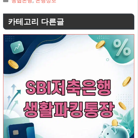
농협은행
,
은행정보
테
고
카테고리 다른글
리