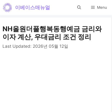
컨
이베이스매뉴얼
Menu
텐
츠
NH올원더풀행복동행예금 금리와
로
이자 계산, 우대금리 조건 정리
건
Last Updated:
2026년 05월 12일
너
뛰
기