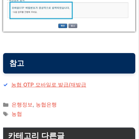
참고
농협 OTP 모바일로 발급/재발급
카
은행정보
,
농협은행
테
태
농협
고
그
리
카테고리 다른글