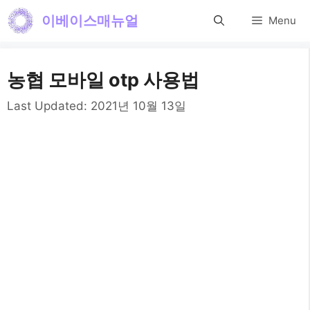
컨
이베이스매뉴얼
Menu
텐
츠
농협 모바일 otp 사용법
로
건
Last Updated:
2021년 10월 13일
너
뛰
기