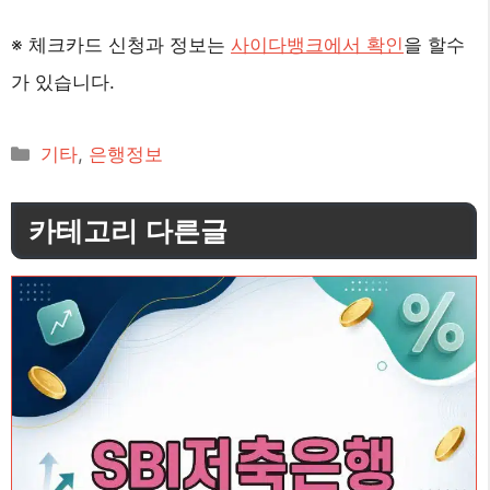
※ 체크카드 신청과 정보는
사이다뱅크에서 확인
을 할수
가 있습니다.
카
기타
,
은행정보
테
고
카테고리 다른글
리