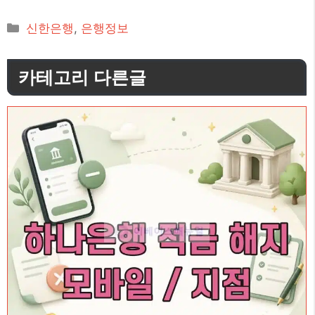
카
신한은행
,
은행정보
테
고
카테고리 다른글
리