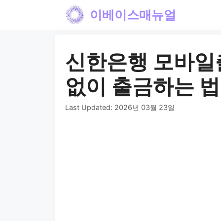
컨
이베이스매뉴얼
텐
츠
신한은행 모바일출
로
건
없이 출금하는 법
너
Last Updated:
2026년 03월 23일
뛰
기