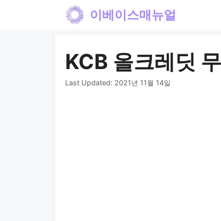
컨
이베이스매뉴얼
텐
츠
KCB 올크레딧 
로
건
Last Updated:
2021년 11월 14일
너
뛰
기