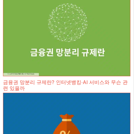
금융권 망분리 규제란? 인터넷뱅킹·AI 서비스와 무슨 관
련 있을까