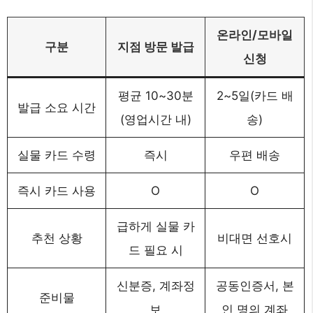
온라인/모바일
구분
지점 방문 발급
신청
평균 10~30분
2~5일(카드 배
발급 소요 시간
(영업시간 내)
송)
실물 카드 수령
즉시
우편 배송
즉시 카드 사용
O
O
급하게 실물 카
추천 상황
비대면 선호시
드 필요 시
신분증, 계좌정
공동인증서, 본
준비물
보
인 명의 계좌