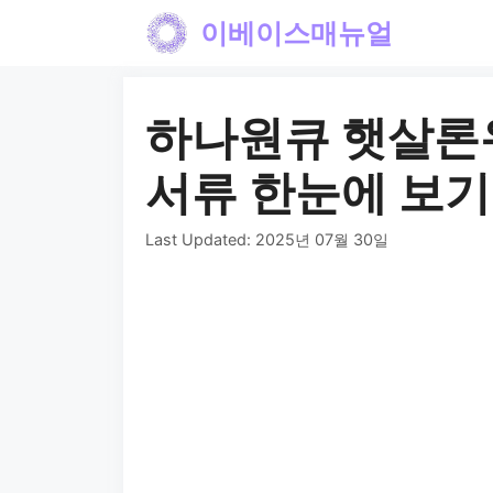
컨
이베이스매뉴얼
텐
츠
하나원큐 햇살론유
로
건
서류 한눈에 보기
너
Last Updated:
2025년 07월 30일
뛰
기