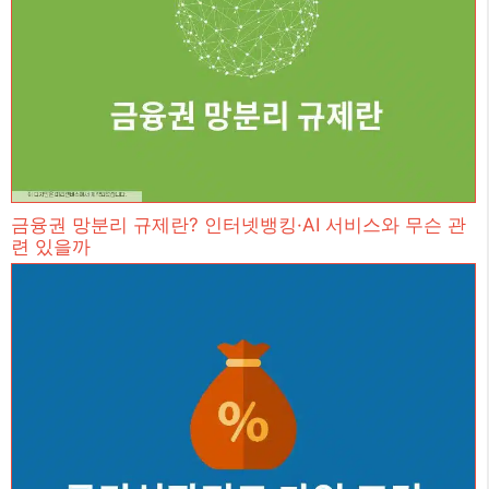
금융권 망분리 규제란? 인터넷뱅킹·AI 서비스와 무슨 관
련 있을까