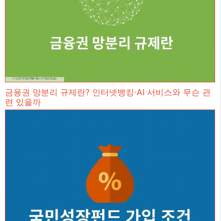
금융권 망분리 규제란? 인터넷뱅킹·AI 서비스와 무슨 관
련 있을까