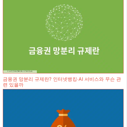
금융권 망분리 규제란? 인터넷뱅킹·AI 서비스와 무슨 관
련 있을까