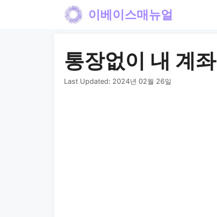
컨
이베이스매뉴얼
텐
츠
통장없이 내 계
로
건
Last Updated:
2024년 02월 26일
너
뛰
기