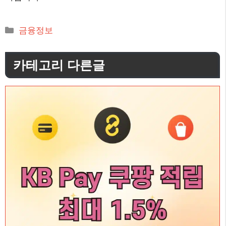
카
금융정보
테
고
카테고리 다른글
리