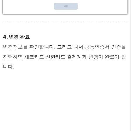
4. 변경 완료
변경정보를 확인합니다. 그리고 나서 공동인증서 인증을
진행하면 체크카드 신한카드 결제계좌 변경이 완료가 됩
니다.