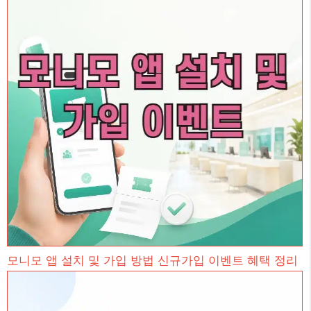
모니모 앱 설치 및 가입 방법 신규가입 이벤트 혜택 정리