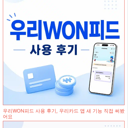
우리WON피드 사용 후기, 우리카드 앱 새 기능 직접 써봤
어요