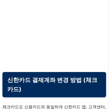
신한카드 결제계좌 변경 방법 (체크
카드)
체크카드도 신용카드와 동일하게 신한카드 앱, 고객센터,