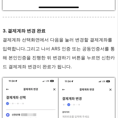
3. 결제계좌 변경 완료
결제계좌 선택화면에서 다음을 눌러 변경할 결제계좌를
입력합니다.그리고 나서 ARS 인증 또는 공동인증서를 통
해 본인인증을 진행한 뒤 변경하기 버튼을 누르면 신한카
드 결제계좌 변경이 완료가 됩니다.