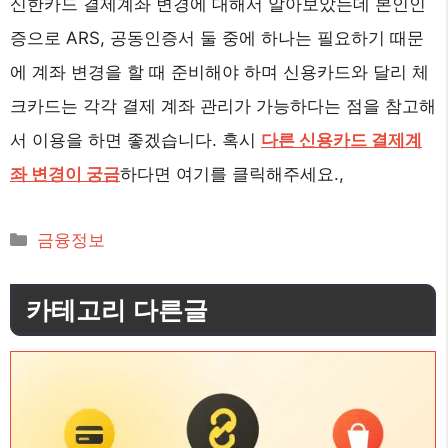
신한카드 결제계좌 변경에 대해서 알아보았는데 본인인
증으로 ARS, 공동인증서 둘 중에 하나는 필요하기 때문
에 계좌 변경을 할 때 준비해야 하며 신용카드와 달리 체
크카드는 각각 결제 계좌 관리가 가능하다는 점을 참고해
서 이용을 하면 좋겠습니다. 혹시
다른 신용카드 결제계
좌 변경이 궁금
하다면 여기를 클릭해주세요.,
카
금융정보
테
고
카테고리 다른글
리